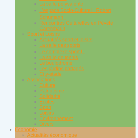
La salle polyvalente
L’espace Socio-Culturel Robert
Schumann
Rencontres Culturelles en Pévèle
Carembault
Sport et Loisirs
Actualités sport et loisirs
La salle des sports
Le complexe sportif
La salle de tennis
Le boulodrome
Les jardins partagés
City-stade
Associations
Culture
Patriotisme
Solidarité
Ecoles
Sport
Loisirs
Environnement
Divers
Économie
Actualités économique