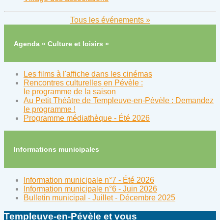
Tous les événements »
Agenda « Culture et loisirs »
Les films à l'affiche dans les cinémas
Rencontres culturelles en Pévèle :
le programme de la saison
Au Petit Théâtre de Templeuve-en-Pévèle : Demandez
le programme !
Programme médiathèque - Été 2026
Informations municipales
Information municipale n°7 - Été 2026
Information municipale n°6 - Juin 2026
Bulletin municipal - Juillet - Décembre 2025
Templeuve-en-Pévèle et vous