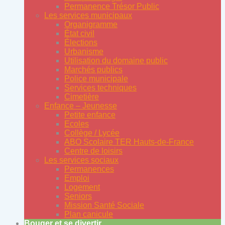
Permanence Trésor Public
Les services municipaux
Organigramme
État civil
Élections
Urbanisme
Utilisation du domaine public
Marchés publics
Police municipale
Services techniques
Cimetière
Enfance – Jeunesse
Petite enfance
Ecoles
Collège / Lycée
ABO Scolaire TER Hauts-de-France
Centre de loisirs
Les services sociaux
Permanences
Emploi
Logement
Seniors
Mission Santé Sociale
Plan canicule
Bouger et se divertir