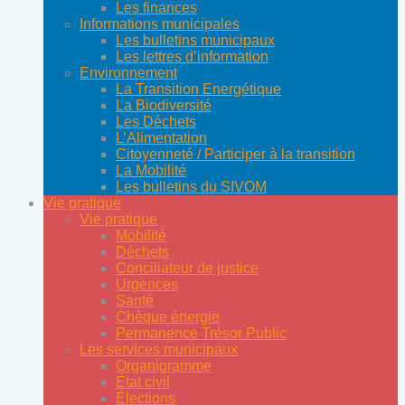
Les finances
Informations municipales
Les bulletins municipaux
Les lettres d’information
Environnement
La Transition Energétique
La Biodiversité
Les Déchets
L’Alimentation
Citoyenneté / Participer à la transition
La Mobilité
Les bulletins du SIVOM
Vie pratique
Vie pratique
Mobilité
Déchets
Conciliateur de justice
Urgences
Santé
Chèque énergie
Permanence Trésor Public
Les services municipaux
Organigramme
État civil
Élections