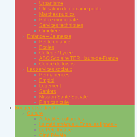
Urbanisme
Utilisation du domaine public
Marchés publics
Police municipale
Services techniques
Cimetière
Enfance – Jeunesse
Petite enfance
Ecoles
Collège / Lycée
ABO Scolaire TER Hauts-de-France
Centre de loisirs
Les services sociaux
Permanences
Emploi
Logement
Seniors
Mission Santé Sociale
Plan canicule
Bouger et se divertir
Culture
Actualités culturelles
La médiathèque « Entre les lignes »
Le Petit théâtre
Ciné Pévèle