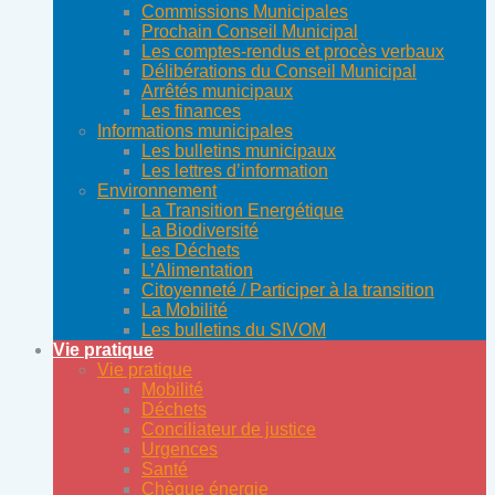
Commissions Municipales
Prochain Conseil Municipal
Les comptes-rendus et procès verbaux
Délibérations du Conseil Municipal
Arrêtés municipaux
Les finances
Informations municipales
Les bulletins municipaux
Les lettres d’information
Environnement
La Transition Energétique
La Biodiversité
Les Déchets
L’Alimentation
Citoyenneté / Participer à la transition
La Mobilité
Les bulletins du SIVOM
Vie pratique
Vie pratique
Mobilité
Déchets
Conciliateur de justice
Urgences
Santé
Chèque énergie